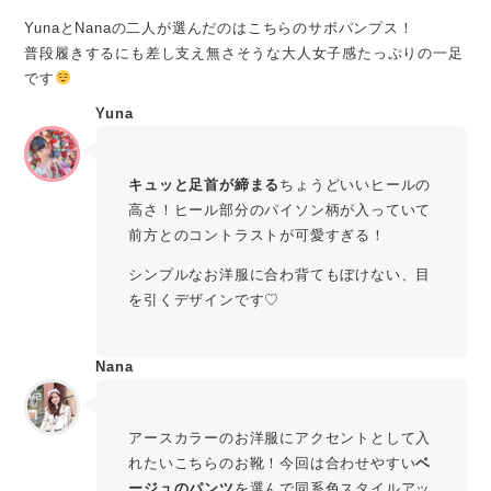
YunaとNanaの二人が選んだのはこちらのサボパンプス！
普段履きするにも差し支え無さそうな大人女子感たっぷりの一足
です
Yuna
キュッと足首が締まる
ちょうどいいヒールの
高さ！ヒール部分のパイソン柄が入っていて
前方とのコントラストが可愛すぎる！
シンプルなお洋服に合わ背てもぼけない、目
を引くデザインです♡
Nana
アースカラーのお洋服にアクセントとして入
れたいこちらのお靴！今回は合わせやすい
ベ
ージュのパンツ
を選んで同系色スタイルアッ