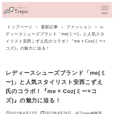
メ
イ
MENU
ン
コ
トップページ
最新記事
ファッション
レ
ン
ディースシューズブランド「me(ミー)」と人気スタ
テ
ン
イリスト安⻄こずえ氏のコラボ！『me × Coz(ミー×
ツ
コズ)』の魅力に迫る！
へ
移
動
レディースシューズブランド「me(ミ
ー)」と人気スタイリスト安⻄こずえ
氏のコラボ！『me × Coz(ミー×コ
ズ)』の魅力に迫る！
2021年4月12日
2022年4月26日
Trepo編集部