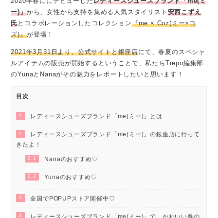
2020年春ににデビューした
レディースシューズブランド「me(ミ
ー)」
から、女性から支持を集める人気スタイリスト
安⻄こずえ
氏
とコラボレーションしたコレクション
『me × Coz(ミー×コ
ズ)』
が登場！
2021年3月31日より、公式サイトと銀座店
にて、春夏のスペシャ
ルアイテムの販売が開始するということで、私たちTrepo編集部
のYunaとNanaがその魅力をレポートしたいと思います！
目次
1
レディースシューズブランド「me(ミー)」とは
2
レディースシューズブランド「me(ミー)」の銀座店に行って
きたよ！
2.1
Nanaのおすすめ♡
2.2
Yunaのおすすめ♡
3
全国でPOPUPストア開催中♡︎
4
レディースシューズブランド「me(ミー)」で、かわいい春の