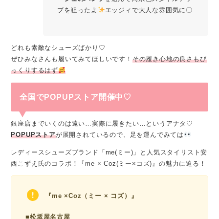
プを狙ったよ
エッジィで大人な雰囲気に〇
どれも素敵なシューズばかり♡
ぜひみなさんも履いてみてほしいです！
その履き心地の良さもび
っくりするはず
全国でPOPUPストア開催中♡︎
銀座店までいくのは遠い…実際に履きたい…というアナタ♡
POPUPストア
が展開されているので、足を運んでみては
レディースシューズブランド「me(ミー)」と人気スタイリスト安
⻄こずえ氏のコラボ！『me × Coz(ミー×コズ)』の魅力に迫る！
『me ×Coz（ミー × コズ）』
■
松坂屋名古屋