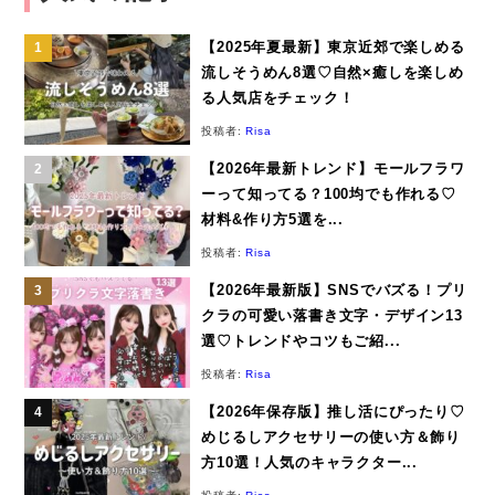
【2025年夏最新】東京近郊で楽しめる
流しそうめん8選♡自然×癒しを楽しめ
る人気店をチェック！
投稿者:
Risa
【2026年最新トレンド】モールフラワ
ーって知ってる？100均でも作れる♡
材料&作り方5選を...
投稿者:
Risa
【2026年最新版】SNSでバズる！プリ
クラの可愛い落書き文字・デザイン13
選♡トレンドやコツもご紹...
投稿者:
Risa
【2026年保存版】推し活にぴったり♡
めじるしアクセサリーの使い方＆飾り
方10選！人気のキャラクター...