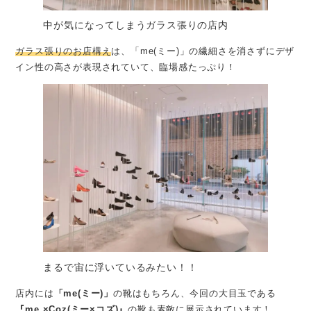
中が気になってしまうガラス張りの店内
ガラス張りのお店構え
は、「me(ミー)」の繊細さを消さずにデザ
イン性の高さが表現されていて、臨場感たっぷり！
まるで宙に浮いているみたい！！
店内には
「me(ミー)」
の靴はもちろん、今回の大目玉である
『me ×Coz(ミー×コズ)』
の靴も素敵に展示されています！