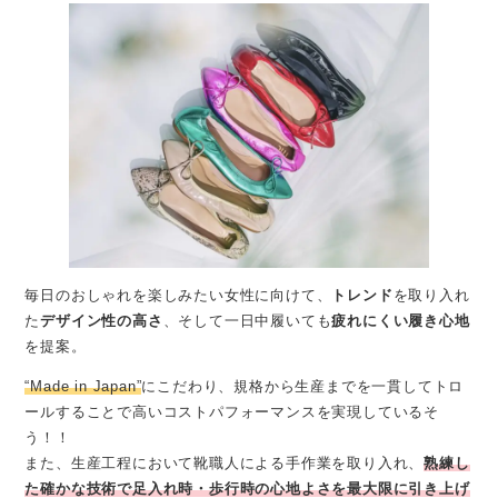
毎日のおしゃれを楽しみたい女性に向けて、
トレンド
を取り入れ
た
デザイン性の高さ
、そして一日中履いても
疲れにくい履き心地
を提案。
“Made in Japan”
にこだわり、規格から生産までを一貫してトロ
ールすることで高いコストパフォーマンスを実現しているそ
う！！
また、生産工程において靴職人による手作業を取り入れ、
熟練し
た確かな技術で足入れ時・歩行時の心地よさを最大限に引き上げ