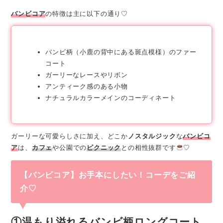
バンビコア
の特徴は主に以下の通り♡
バンビ柄（小鹿の背中にある斑点模様）のファー
コート
ガーリーなレースやリボン
アンティーク感のある小物
ナチュラルカラーメインのコーディネート
ガーリーな可愛らしさに加え、どこか
ノスタルジック
な
バンビコ
ア
は、
カフェ
や公園での
ピクニック
との相性抜群です
♡
【バンビコア】お手本にしたい！コーデをご紹
介♡
①温もり溢れるバンビ柄ロングコート