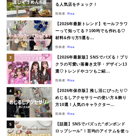
る人気店をチェック！
投稿者:
Risa
【2026年最新トレンド】モールフラワ
ーって知ってる？100均でも作れる♡
材料&作り方5選を...
投稿者:
Risa
【2026年最新版】SNSでバズる！プリ
クラの可愛い落書き文字・デザイン13
選♡トレンドやコツもご紹...
投稿者:
Risa
【2026年保存版】推し活にぴったり♡
めじるしアクセサリーの使い方＆飾り
方10選！人気のキャラクター...
投稿者:
Risa
【話題】SNSでバズった“ボンボンド
ロップシール”！百均のアイテムを使っ