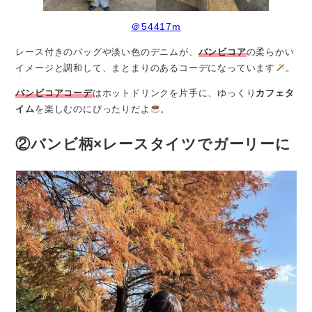
＠54417m
レース付きのバッグや淡い色のデニムが、
バンビコア
の柔らかい
イメージと調和して、まとまりのあるコーデになっています
。
バンビコアコーデ
はホットドリンクを片手に、ゆっくり
カフェタ
イム
を楽しむのにぴったりだよ
。
②バンビ柄×レースタイツでガーリーに