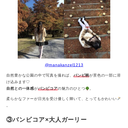
@manakanzel1213
自然豊かな公園の中で写真を撮れば、
バンビ柄
が景色の一部に溶
け込みます♡
自然との一体感
が
バンビコア
の魅力のひとつ
。
柔らかなファーが日光を受け優しく輝いて、とってもかわいい
。
③バンビコア×大人ガーリー