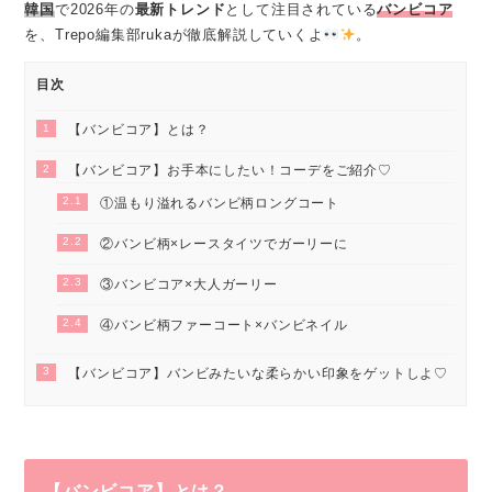
韓国
で2026年の
最新トレンド
として注目されている
バンビコア
を、Trepo編集部rukaが徹底解説していくよ
。
目次
1
【バンビコア】とは？
2
【バンビコア】お手本にしたい！コーデをご紹介♡
2.1
①温もり溢れるバンビ柄ロングコート
2.2
②バンビ柄×レースタイツでガーリーに
2.3
③バンビコア×大人ガーリー
2.4
④バンビ柄ファーコート×バンビネイル
3
【バンビコア】バンビみたいな柔らかい印象をゲットしよ♡
【バンビコア】とは？