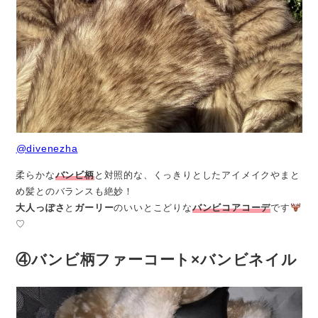
@divenezha
柔らかな
バンビ柄
と対照的な、くっきりとしたアイメイクやまと
め髪とのバランスも絶妙！
大人っぽさ
と
ガーリー
のいいとこどりな
バンビコアコーデ
です
♡
④バンビ柄ファーコート×バンビネイル