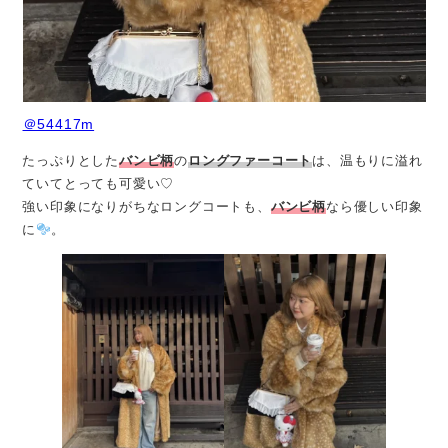
＠54417m
たっぷりとした
バンビ柄
の
ロングファーコート
は、温もりに溢れ
ていてとっても可愛い♡
強い印象になりがちなロングコートも、
バンビ柄
なら優しい印象
に
。