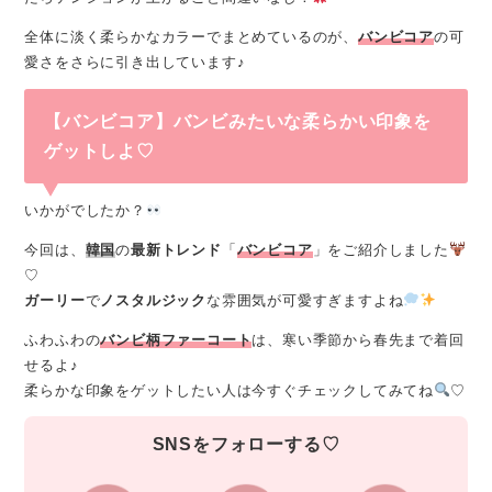
全体に淡く柔らかなカラーでまとめているのが、
バンビコア
の可
愛さをさらに引き出しています♪
【バンビコア】バンビみたいな柔らかい印象を
ゲットしよ♡
いかがでしたか？
今回は、
韓国
の
最新トレンド
「
バンビコア
」をご紹介しました
♡
ガーリー
で
ノスタルジック
な雰囲気が可愛すぎますよね
ふわふわの
バンビ柄ファーコート
は、寒い季節から春先まで着回
せるよ♪
柔らかな印象をゲットしたい人は今すぐチェックしてみてね
♡
SNSをフォローする♡