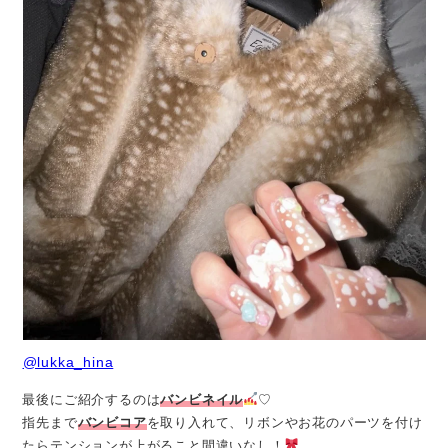
@lukka_hina
最後にご紹介するのは
バンビネイル
♡
指先まで
バンビコア
を取り入れて、リボンやお花のパーツを付け
たらテンションが上がること間違いなし！