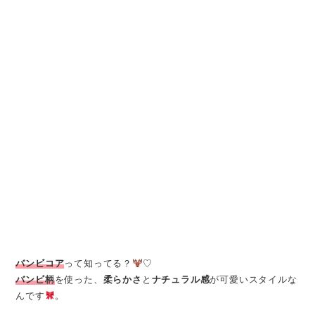
バンビコア
って知ってる？
♡
バンビ柄
を使った、
柔らかさ
と
ナチュラル感
が可愛いスタイルな
んです
。