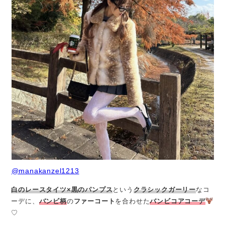
@manakanzel1213
白のレースタイツ×黒のパンプス
という
クラシックガーリー
なコ
ーデに、
バンビ柄
の
ファーコート
を合わせた
バンビコアコーデ
♡