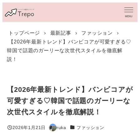
メ
イ
MENU
ン
コ
トップページ
最新記事
ファッション
ン
【2026年最新トレンド】バンビコアが可愛すぎる♡
テ
ン
韓国で話題のガーリーな次世代スタイルを徹底解
ツ
説！
へ
移
動
【2026年最新トレンド】バンビコアが
可愛すぎる♡韓国で話題のガーリーな
次世代スタイルを徹底解説！
カテゴリー
2026年1月21日
ruka
ファッション
投稿日
著
者