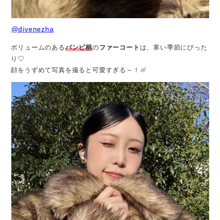
@divenezha
ボリュームのある
バンビ柄
の
ファーコート
は、寒い季節にぴった
り♡
顔をうずめて写真を撮ると可愛すぎる～！