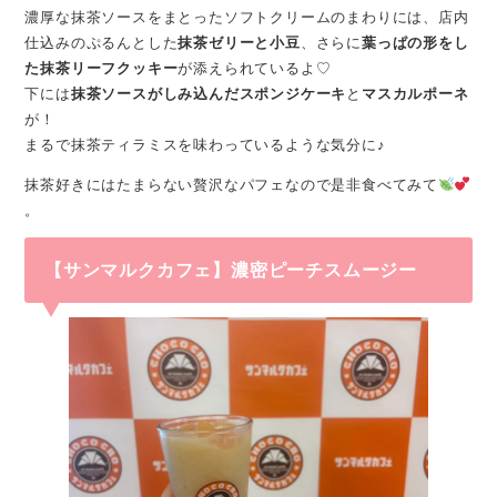
濃厚な抹茶ソースをまとったソフトクリームのまわりには、店内
仕込みのぷるんとした
抹茶ゼリーと小豆
、さらに
葉っぱの形をし
た抹茶リーフクッキー
が添えられているよ♡
下には
抹茶ソースがしみ込んだスポンジケーキ
と
マスカルポーネ
が！
まるで抹茶ティラミスを味わっているような気分に♪
抹茶好きにはたまらない贅沢なパフェなので是非食べてみて
。
【サンマルクカフェ】濃密ピーチスムージー