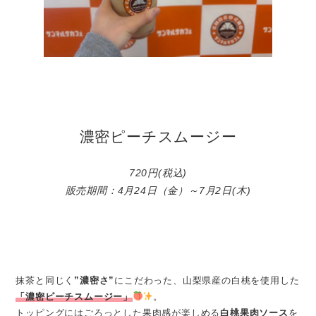
濃密ピーチスムージー
720円(税込)
販売期間：4月24日（金）～7月2日(木)
抹茶と同じく
”濃密さ”
にこだわった、山梨県産の白桃を使用した
「濃密ピーチスムージー」
。
トッピングにはごろっとした果肉感が楽しめる
白桃果肉ソース
を