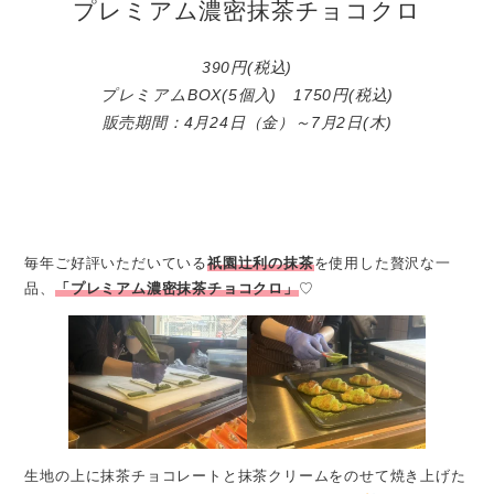
プレミアム濃密抹茶チョコクロ
390円(税込)
プレミアムBOX(5個入) 1750円(税込)
販売期間：4月24日（金）～7月2日(木)
毎年ご好評いただいている
祇園辻利の抹茶
を使用した贅沢な一
品、
「プレミアム濃密抹茶チョコクロ」
♡
生地の上に抹茶チョコレートと抹茶クリームをのせて焼き上げた