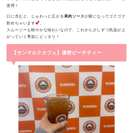
使用！
口に含むと、じゅわっと広がる
果肉ソース
が癖になってゴクゴク
飲めちゃいます
。
スムージーも軽やかな味わいなので、これから少しずつ気温が上
がっていく季節にピッタリ！
【サンマルクカフェ】濃密ピーチティー