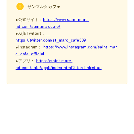
サンマルクカフェ
●公式サイト：
https://www.saint-marc-
hd.com/saintmarccafe/
●X(旧Twitter)：
https://twitter.com/st_marc_cafe309
●Instagram：
https://www.instagram.com/saint_mar
c_cafe_official
●アプリ：
https://saint-marc-
hd.com/cafe/appli/index.html?storelink=true