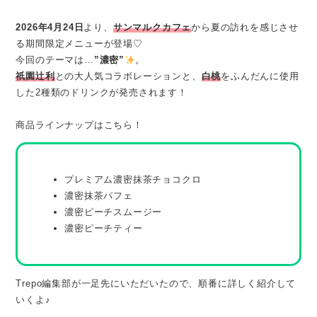
2026年4月24日
より、
サンマルクカフェ
から夏の訪れを感じさせ
る期間限定メニューが登場♡
今回のテーマは…
”濃密”
。
祇園辻利
との大人気コラボレーションと、
白桃
をふんだんに使用
した2種類のドリンクが発売されます！
商品ラインナップはこちら！
プレミアム濃密抹茶チョコクロ
濃密抹茶パフェ
濃密ピーチスムージー
濃密ピーチティー
Trepo編集部が一足先にいただいたので、順番に詳しく紹介して
いくよ♪