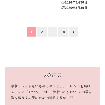
2026年3月30日
投稿日
2026年3月30日
更新日
投
1
2
…
18
稿
の
ペ
ー
ジ
最新トレンドをいち早くキャッチ。トレンドお届け
送
メディア『Trepo』です！"流行"や"かわいい"の最先
端を追う女の子のための情報を発信中♡
り