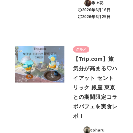
希々花
2026年6月16日
投稿日
2026年6月25日
更新日
グルメ
【Trip.com】旅
気分が高まる♡ハ
イアット セント
リック 銀座 東京
との期間限定コラ
ボパフェを実食レ
ポ！
coharu