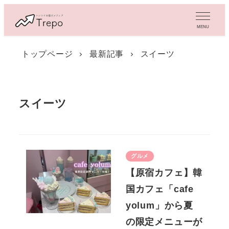
メ
イ
MENU
ン
コ
トップページ
最新記事
スイーツ
ン
テ
ン
ツ
スイーツ
へ
移
動
グルメ
【原宿カフェ】韓
国カフェ「cafe
yolum」から夏
の限定メニューが