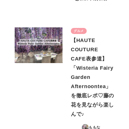
更新日
グルメ
【HAUTE
COUTURE
CAFE表参道】
「Wisteria Fairy
Garden
Afternoontea」
を徹底レポ♡藤の
花を見ながら楽し
んで♪
ももな