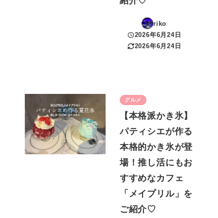
紹介♡
riko
2026年6月24日
投稿日
2026年6月24日
更新日
グルメ
【本格派かき氷】
パティシエが作る
本格的かき氷が登
場！推し活にもお
すすめなカフェ
「メイプリル」を
ご紹介♡