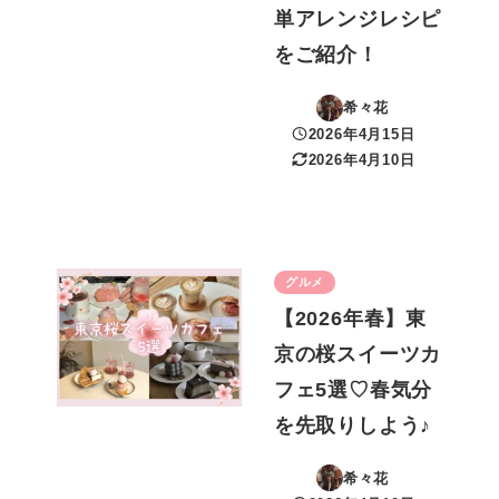
単アレンジレシピ
をご紹介！
希々花
2026年4月15日
投稿日
2026年4月10日
更新日
グルメ
【2026年春】東
京の桜スイーツカ
フェ5選♡春気分
を先取りしよう♪
希々花